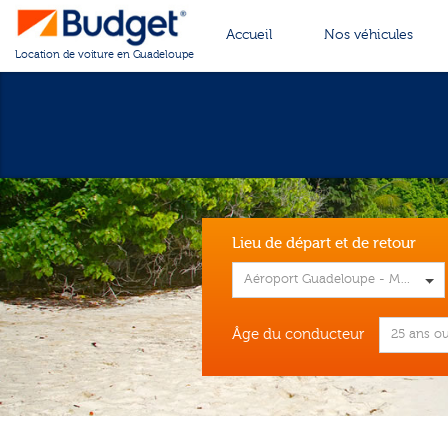
Cookies management panel
Accueil
Nos véhicules
Location de voiture en Guadeloupe
Lieu de départ et de retour
Aéroport Guadeloupe - Maryse 
Âge du conducteur
25 ans ou