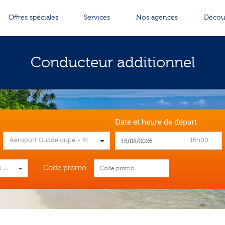
Offres spéciales
Services
Nos agences
Décou
Conducteur additionnel
Date et heure de départ
Condé
Aéroport Guadeloupe - Maryse Condé
16h00
Code promo
 plus