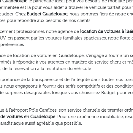
t Guadeloupe
le partenaire idéal pour vos besoins de mobilité p
périmentée est là pour vous aider à trouver le véhicule parfait po
e budget. Chez
Budget Guadeloupe
, nous sommes fiers de notre en
ces pour répondre aux besoins de nos clients.
acement professionnel, notre agence de
location de voitures à l’
, en passant par les voitures familiales spacieuses, notre flotte
 préférences.
 de location de voiture en Guadeloupe, s'engage à fournir un ser
nés à répondre à vos attentes en matière de service client et m
 de la réservation à la restitution du véhicule.
rtance de la transparence et de l'intégrité dans toutes nos tran
us nous engageons à fournir des tarifs compétitifs et des condition
de surprises désagréables lorsque vous choisissez Budget pour vo
à l'aéroport Pôle Caraïbes, son service clientèle de premier ordre
 de voitures en Guadeloupe
. Pour une expérience inoubliable, ré
paradisiaque aussi agréable que possible.