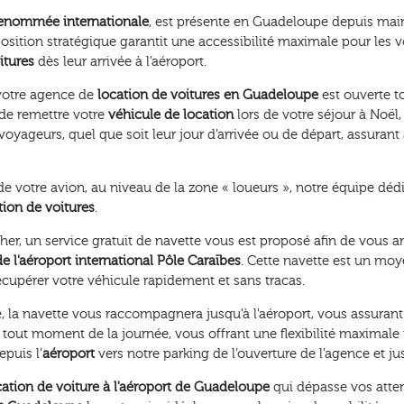
 renommée internationale
, est présente en Guadeloupe depuis ma
position stratégique garantit une accessibilité maximale pour les v
itures
dès leur arrivée à l’aéroport.
 votre agence de
location de voitures en Guadeloupe
est ouverte to
 de remettre votre
véhicule de location
lors de votre séjour à Noël,
voyageurs, quel que soit leur jour d'arrivée ou de départ, assuran
 votre avion, au niveau de la zone « loueurs », notre équipe dédié
tion de voitures
.
her, un service gratuit de navette vous est proposé afin de vous 
de l'aéroport international Pôle Caraïbes
. Cette navette est un moy
écupérer votre véhicule rapidement et sans tracas.
, la navette vous raccompagnera jusqu'à l'aéroport, vous assurant 
à tout moment de la journée, vous offrant une flexibilité maximal
puis l’
aéroport
vers notre parking de l’ouverture de l’agence et ju
cation de voiture à l'aéroport de Guadeloupe
qui dépasse vos attent