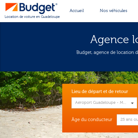
Cookies management panel
Accueil
Nos véhicules
Location de voiture en Guadeloupe
Agence l
Budget, agence de location d
Lieu de départ et de retour
Aéroport Guadeloupe - Maryse 
Âge du conducteur
25 ans ou