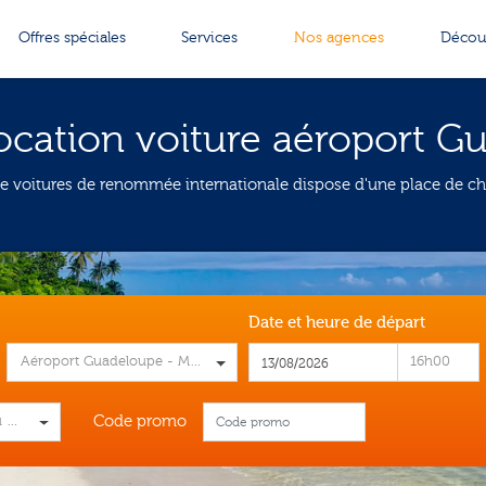
Offres spéciales
Services
Nos agences
Décou
ocation voiture aéroport G
e voitures de renommée internationale dispose d'une place de choi
Date et heure de départ
Condé
Aéroport Guadeloupe - Maryse Condé
16h00
Code promo
 plus