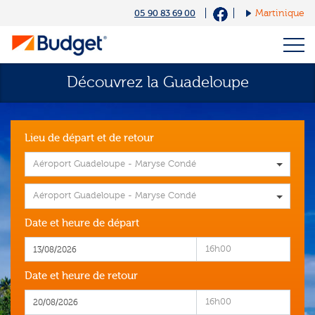
Cookies management panel
05 90 83 69 00
Martinique
Découvrez la Guadeloupe
Lieu de départ et de retour
Aéroport Guadeloupe - Maryse Condé
Aéroport Guadeloupe - Maryse Condé
Date et heure de départ
16h00
Date et heure de retour
16h00