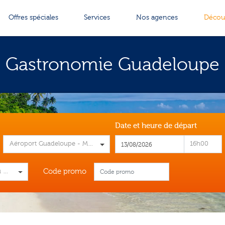
Offres spéciales
Services
Nos agences
Décou
Gastronomie Guadeloupe
Date et heure de départ
Condé
Aéroport Guadeloupe - Maryse Condé
16h00
Code promo
 plus