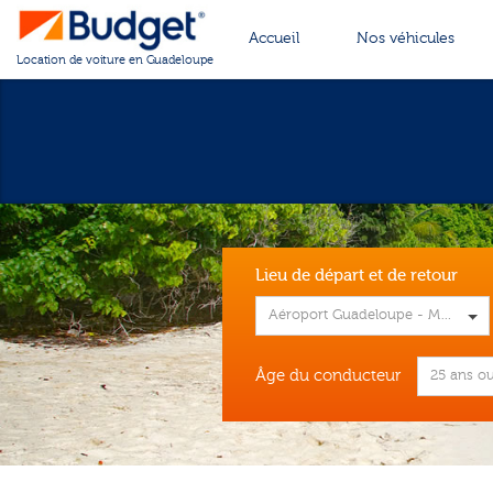
Cookies management panel
Accueil
Nos véhicules
Location de voiture en Guadeloupe
Lieu de départ et de retour
Aéroport Guadeloupe - Maryse 
Âge du conducteur
25 ans ou