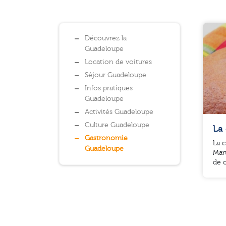
Liste des catégories
Découvrez la
Guadeloupe
Location de voitures
Séjour Guadeloupe
Infos pratiques
Guadeloupe
Activités Guadeloupe
Culture Guadeloupe
La
Gastronomie
La c
Guadeloupe
Mart
de c