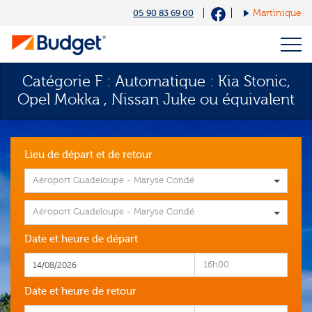
Cookies management panel
05 90 83 69 00
Martinique
Catégorie F : Automatique : Kia Stonic,
Opel Mokka , Nissan Juke
ou équivalent
Lieu de départ et de retour
Aéroport Guadeloupe - Maryse Condé
Aéroport Guadeloupe - Maryse Condé
Date et heure de départ
16h00
Date et heure de retour